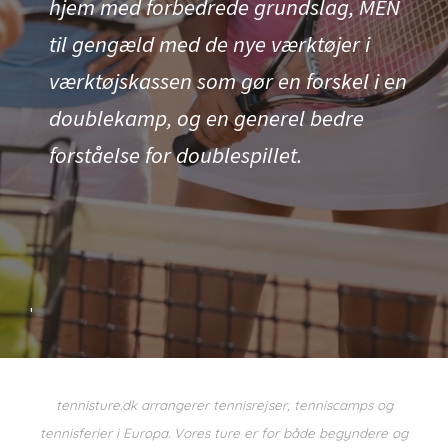
hjem med forbedrede grundslag, MEN
til gengæld med de nye værktøjer i
værktøjskassen som gør en forskel i en
doublekamp, og en generel bedre
forståelse for doublespillet.
'
tennisture.dk arrangerer tennisrejser, tenniscamps og
tennisferier i Europa. Vores ture er for både begyndere og