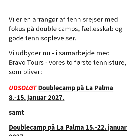
Vi er en arrangør af tennisrejser med
fokus p
å d
ouble camps
, fællesskab og
gode tennisoplevelser.
Vi udbyder nu - i samarbejde med
Bravo Tours - vores to første tennisture,
som bliver:
UDSOLGT
D
ouble
c
amp
på
La Palma
8.-15. januar 2027
.
samt
Doublecamp på La Palma 15.-22. januar