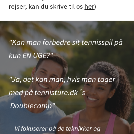
rejser, kan du skrive til os
her
)
"Kan man forbedre sit tennisspil på
kun EN UGE?"
"Ja, det kan man, hvis man tager
med på
tennisture.dk
´s
Doublecamp
"
Vi fokuserer på de teknikker og