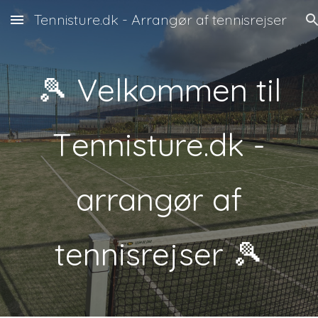
Tennisture.dk - Arrangør af tennisrejser
Skip to main content
Skip to navigation
🎾 Velkommen til
T
ennisture.dk
-
arrangør af
tennisrejser
🎾